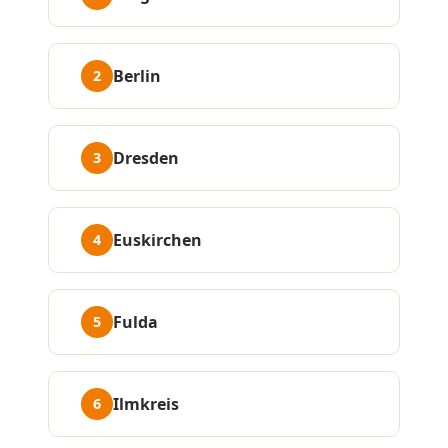
Berlin
2
Dresden
3
Euskirchen
4
Fulda
5
Ilmkreis
6