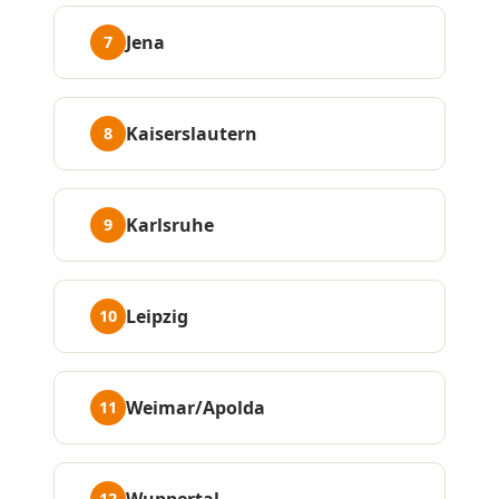
Jena
7
Kaiserslautern
8
Karlsruhe
9
Leipzig
10
Weimar/Apolda
11
Wuppertal
12